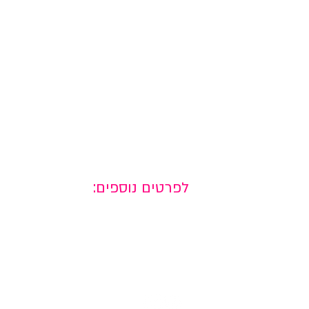
לפרטים נוספים:
למדיה חברתית
+972-52-7864470
למדיה חברתית
okrent.design@gmail.co
m