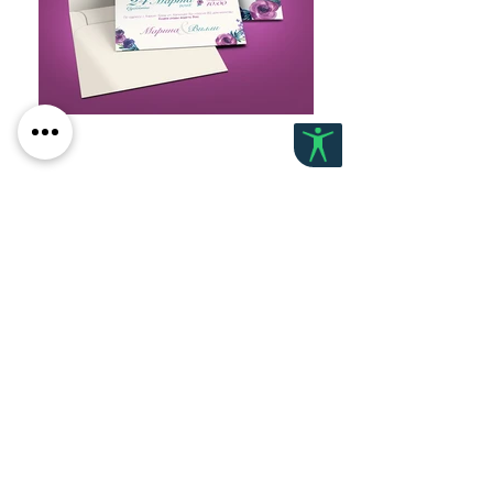
לפרטים נוספים:
+972-52-7864470
okrent.design@gmail.com
דף הבית
אודות
תיק ע
בודות