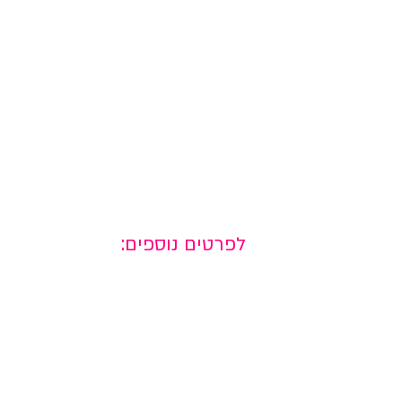
לפרטים נוספים:
למדיה חברתית
+972-52-7864470
למדיה חברתית
okrent.design@gmail.co
m