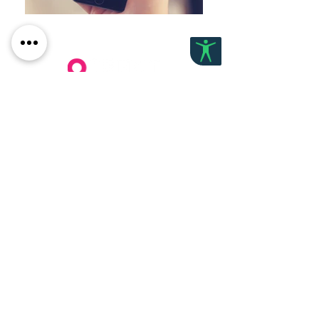
לפרטים נוספים:
+972-52-7864470
okrent.design@gmail.com
דף הבית
אודות
תיק ע
בודות
המלצו
ת
צור קשר
הצהרת נגישות