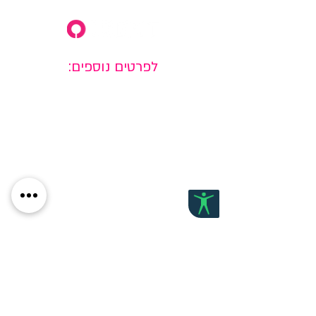
לפרטים נוספים:
+972-52-7864470
okrent.design@gmail.com
דף הבית
אודות
תיק ע
בודות
המלצו
ת
צור קשר
הצהרת נגישות